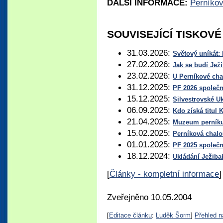
DALŠÍ INFORMACE:
Perníko
SOUVISEJÍCÍ TISKOV
31.03.2026:
Světový uníkát: 
27.02.2026:
Jak se budí Jež
23.02.2026:
U Perníkové cha
31.12.2025:
PF 2026 společ
15.12.2025:
Silvestrovské U
06.09.2025:
Kdo získá titu
21.04.2025:
Muzeum perníku 
15.02.2025:
Perníková chalo
01.01.2025:
PF 2025 společ
18.12.2024:
Ukládání Ježib
[
Články - kompletní informace
]
Zveřejněno 10.05.2004
[
Editace článku
:
Luděk Šorm
]
Přehled n