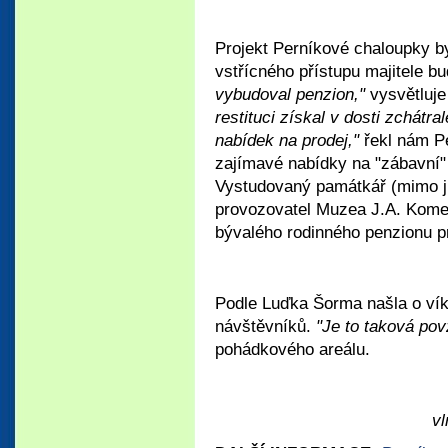
Projekt Perníkové chaloupky b
vstřícného přístupu majitele b
vybudoval penzion,"
vysvětluje
restituci získal v dosti zchátr
nabídek na prodej,"
řekl nám P
zajímavé nabídky na "zábavní" p
Vystudovaný památkář (mimo j
provozovatel Muzea J.A. Kome
bývalého rodinného penzionu pr
Podle Luďka Šorma našla o ví
návštěvníků.
"Je to taková pov
pohádkového areálu.
vl