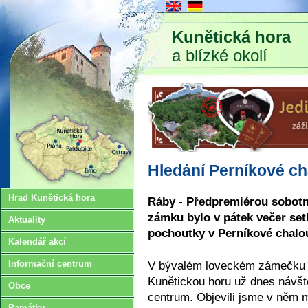
Kunětická hora
a blízké okolí
Hledání Perníkové c
Hrad Kunětická hora
Ráby - Předpremiérou sobotn
zámku bylo v pátek večer setk
Aktuality
pochoutky v Perníkové chalo
Kalendář akcí
V bývalém loveckém zámečku z
Informační centrum
Kunětickou horu už dnes návště
Obce
centrum. Objevili jsme v něm m
Památky