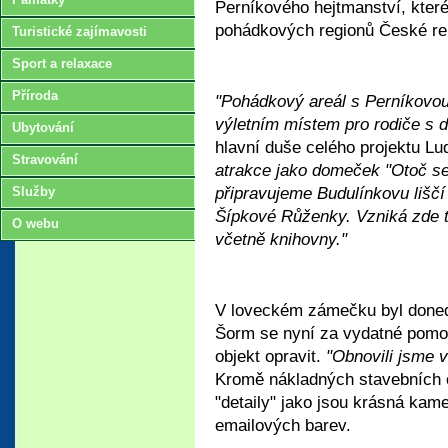
Perníkového hejtmanství, kter
pohádkových regionů České rep
Turistické zajímavosti
Sport a relaxace
Příroda
"Pohádkový areál s Perníkovo
výletním místem pro rodiče s 
Ubytování
hlavní duše celého projektu L
Stravování
atrakce jako domeček "Otoč se
připravujeme Budulínkovu liščí 
Služby
Šípkové Růženky. Vzniká zde 
O webu
včetně knihovny."
V loveckém zámečku byl doned
Šorm se nyní za vydatné pomoc
objekt opravit.
"Obnovili jsme v
Kromě nákladných stavebních o
"detaily" jako jsou krásná kam
emailových barev.