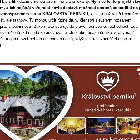
hlas s likvidační změnou územního plánu lokality.
Nyní se tento projekt stá
m, a tak nejširší veřejnost navíc dostává možnost osobně se podílet na 
 samosprávném klubu KRÁLOVSTVÍ PERNÍKU, z. s.
, jehož vnitřní poměry
tát, ale stanovy. Ty mohou určit různé druhy členství s různým rozsahem
práv a povinností. Zákon také svěřuje do pravomoci spolku rozhodnout, zda
nam členů (zda bude zpracovávat jejich osobní údaje) či nikoliv, aby např.
šit a garantovat ochranu osobních údajů, když je k realizaci účelu spolku
e.