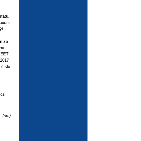
tátu,
soudní
ýt
án za
ého
o EET
 2017
 číslo
.cz
(šm)