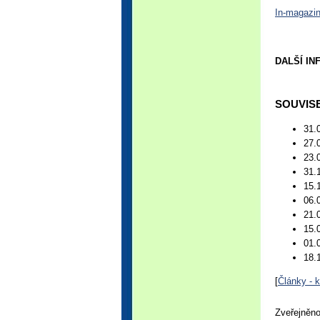
In-magazin.
DALŠÍ I
SOUVISE
31.
27.
23.
31.
15.
06.
21.
15.
01.
18.
[
Články - 
Zveřejněno