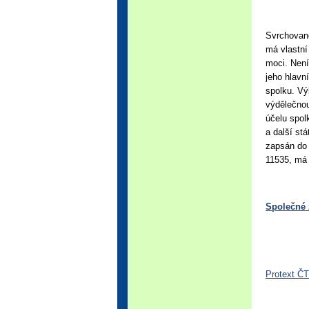
Svrchovano
má vlastní
moci. Není
jeho hlavn
spolku. Vý
výdělečnou
účelu spol
a další st
zapsán do 
11535, má
Společné 
Protext ČTK