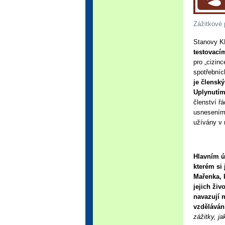
Zážitkové 
Stanovy K
testovací
pro „cizin
spotřebníc
je člensk
Uplynutím
členství ř
usnesením 
užívány v 
Hlavním ú
kterém si 
Mařenka, k
jejich ži
navazují m
vzdělávání
zážitky, ja