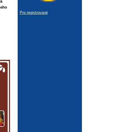
vá
jeho
Pro registrované