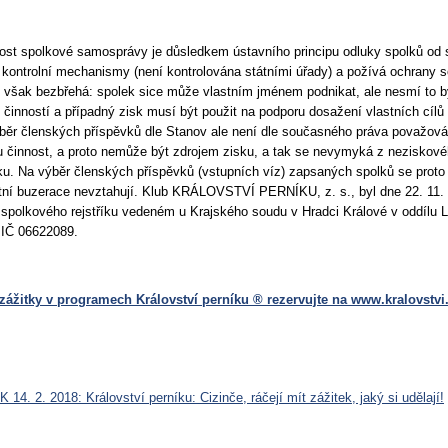
st spolkové samosprávy je důsledkem ústavního principu odluky spolků od s
 kontrolní mechanismy (není kontrolována státními úřady) a požívá ochrany 
 však bezbřehá: spolek sice může vlastním jménem podnikat, ale nesmí to b
í činností a případný zisk musí být použit na podporu dosažení vlastních cílů
běr členských příspěvků dle Stanov ale není dle současného práva považov
 činnost, a proto nemůže být zdrojem zisku, a tak se nevymyká z neziskov
ku. Na výběr členských příspěvků (vstupních víz) zapsaných spolků se prot
átní buzerace nevztahují. Klub KRÁLOVSTVÍ PERNÍKU, z. s., byl dne 22. 11.
spolkového rejstříku vedeném u Krajského soudu v Hradci Králové v oddílu L
 IČ 06622089.
zážitky v programech Království perníku ® rezervujte na www.kralovstvi
 14. 2. 2018: Království perníku: Cizinče, ráčejí mít zážitek, jaký si udělají!