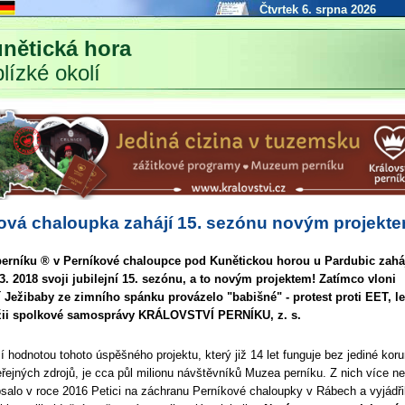
Čtvrtek 6. srpna 2026
nětická hora
blízké okolí
ová chaloupka zahájí 15. sezónu novým projekt
rníku ® v Perníkové chaloupce pod Kunětickou horou u Pardubic zaháj
3. 2018 svoji jubilejní 15. sezónu, a to novým projektem! Zatímco vloni
 Ježibaby ze zimního spánku provázelo "babišné" - protest proti EET, le
žii spolkové samosprávy KRÁLOVSTVÍ PERNÍKU, z. s.
í hodnotou tohoto úspěšného projektu, který již 14 let funguje bez jediné kor
eřejných zdrojů, je cca půl milionu návštěvníků Muzea perníku. Z nich více n
psalo v roce 2016 Petici na záchranu Perníkové chaloupky v Rábech a vyjádři