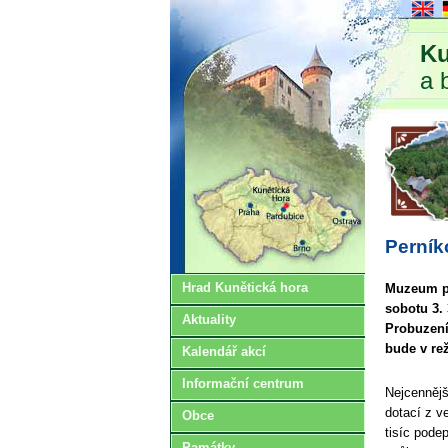
Ku
a 
Perník
Hrad Kunětická hora
Muzeum pe
sobotu 3. 
Aktuality
Probuzení
bude v re
Kalendář akcí
Informační centrum
Nejcennějš
dotací z v
Obce
tisíc pode
Památky