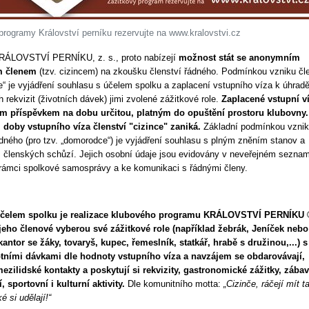
programy Království perníku rezervujte na www.kralovstvi.cz
RÁLOVSTVÍ PERNÍKU, z. s., proto nabízejí
možnost stát se anonymním
m členem
(tzv. cizincem) na zkoušku členství řádného. Podmínkou vzniku čl
ce“ je vyjádření souhlasu s účelem spolku a zaplacení vstupního víza k úhrad
h rekvizit (životních dávek) jimi zvolené zážitkové role.
Zaplacené vstupní 
ým příspěvkem na dobu určitou, platným do opuštění prostoru klubovny.
 doby vstupního víza členství "cizince" zaniká.
Základní podmínkou vzni
ádného (pro tzv. „domorodce“) je vyjádření souhlasu s plným zněním stanov a
členských schůzí. Jejich osobní údaje jsou evidovány v neveřejném sezna
rámci spolkové samosprávy a ke komunikaci s řádnými členy.
čelem spolku je realizace klubového programu KRÁLOVSTVÍ PERNÍKU 
jeho členové vyberou své zážitkové role (například žebrák, Jeníček nebo
antor se žáky, tovaryš, kupec, řemeslník, statkář, hrabě s družinou,...) s
votními dávkami dle hodnoty vstupního víza a navzájem se obdarovávají,
ezilidské kontakty a poskytují si rekvizity, gastronomické zážitky, zábav
, sportovní i kulturní aktivity.
Dle komunitního motta:
„Cizinče, ráčejí mít 
ké si udělají!“