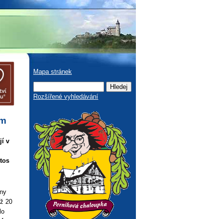
Mapa stránek
Rozšířené vyhledávání
em
í v
tos
uny
ež 20
lo