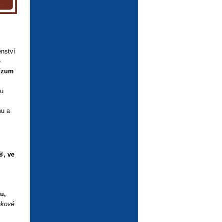
enství
ě
vízum
ku
mu a
®, ve
u,
takové