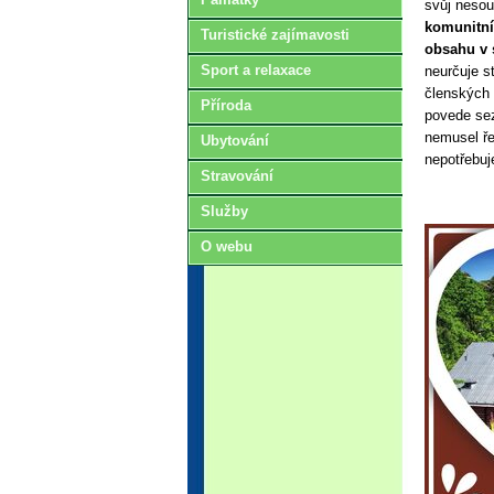
svůj nesou
komunitní
Turistické zajímavosti
obsahu v
Sport a relaxace
neurčuje s
členských 
Příroda
povede sez
nemusel ře
Ubytování
nepotřebuj
Stravování
Služby
O webu