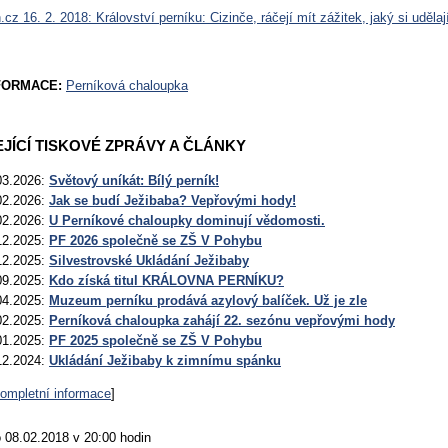
cz 16. 2. 2018: Království perníku: Cizinče, ráčejí mít zážitek, jaký si udělaj
NFORMACE:
Perníková chaloupka
JÍCÍ TISKOVÉ ZPRÁVY A ČLÁNKY
03.2026:
Světový uníkát: Bílý perník!
02.2026:
Jak se budí Ježibaba? Vepřovými hody!
02.2026:
U Perníkové chaloupky dominují vědomosti.
12.2025:
PF 2026 společně se ZŠ V Pohybu
12.2025:
Silvestrovské Ukládání Ježibaby
09.2025:
Kdo získá titul KRÁLOVNA PERNÍKU?
04.2025:
Muzeum perníku prodává azylový balíček. Už je zle
02.2025:
Perníková chaloupka zahájí 22. sezónu vepřovými hody
01.2025:
PF 2025 společně se ZŠ V Pohybu
12.2024:
Ukládání Ježibaby k zimnímu spánku
kompletní informace
]
 08.02.2018 v 20:00 hodin