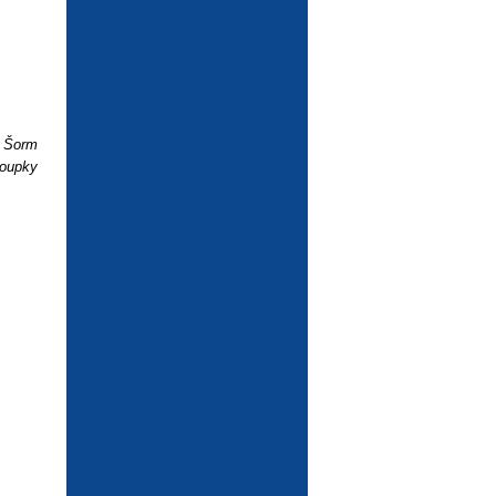
 Šorm
loupky