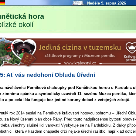
Neděle 9. srpna 2026
nětická hora
blízké okolí
5: Ať vás nedohoní Obluda Úřední
tra návštěvníci Perníkové chaloupky pod Kunětickou horou u Pardubic ul
k zimnímu spánku a symbolicky uzavřeli 11. sezónu Muzea perníku, kter
lo a po celá léta funguje bez jediné koruny dotací z veřejných zdrojů.
ynulý rok 2014 seslal na Perníkové království hotovou pohromu – Úřední Obl
 za Nový územní plán obce Ráby. Před touto nadpřirozenou bytostí obrovs
 třeba všechny slušné lidi varovat! Vyskytuje se na Pardubicku. Z dálky přip
obotnici, která v každém chapadle drží nějaké úřední razítko, například dotč