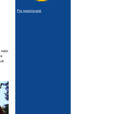
Pro registrované
) nebo
ré
oli