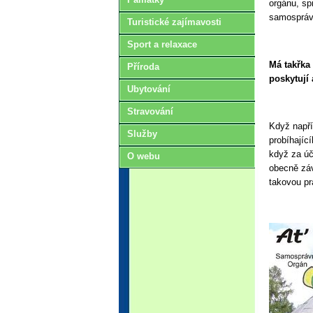
orgánu, sp
samosprávn
Turistické zajímavosti
Sport a relaxace
Má takřka
Příroda
poskytují 
Ubytování
Stravování
Když např
Služby
probíhajíc
když za úč
O webu
obecně záv
takovou p