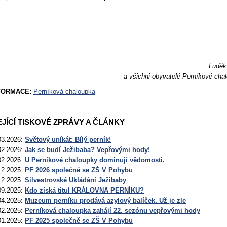
Luděk
a všichni obyvatelé Perníkové cha
NFORMACE:
Perníková chaloupka
JÍCÍ TISKOVÉ ZPRÁVY A ČLÁNKY
03.2026:
Světový uníkát: Bílý perník!
02.2026:
Jak se budí Ježibaba? Vepřovými hody!
02.2026:
U Perníkové chaloupky dominují vědomosti.
12.2025:
PF 2026 společně se ZŠ V Pohybu
12.2025:
Silvestrovské Ukládání Ježibaby
09.2025:
Kdo získá titul KRÁLOVNA PERNÍKU?
04.2025:
Muzeum perníku prodává azylový balíček. Už je zle
02.2025:
Perníková chaloupka zahájí 22. sezónu vepřovými hody
01.2025:
PF 2025 společně se ZŠ V Pohybu