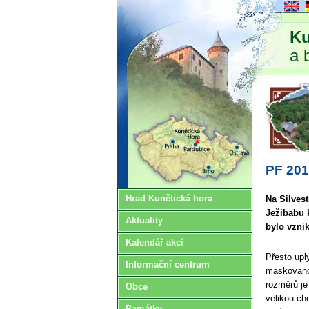
Ku
a 
PF 201
Hrad Kunětická hora
Na Silves
Ježibabu 
Aktuality
bylo vznik
Kalendář akcí
Přesto upl
Informační centrum
maskovanou
rozměrů je
Obce
velikou ch
Památky