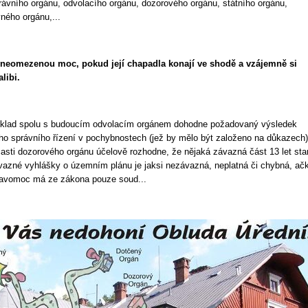
rávního orgánu, odvolacího orgánu, dozorového orgánu, státního orgánu,
ého orgánu,...
 neomezenou moc, pokud její chapadla konají ve shodě a vzájemně si
alibi.
íklad spolu s budoucím odvolacím orgánem dohodne požadovaný výsledek
ího správního řízení v pochybnostech (jež by mělo být založeno na důkazech
asti dozorového orgánu účelově rozhodne, že nějaká závazná část 13 let sta
azné vyhlášky o územním plánu je jaksi nezávazná, neplatná či chybná, ačk
ravomoc má ze zákona pouze soud...