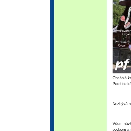
Obsáhlá ža
Pardubické
Nezbývá ne
Všem návšt
podporu a 