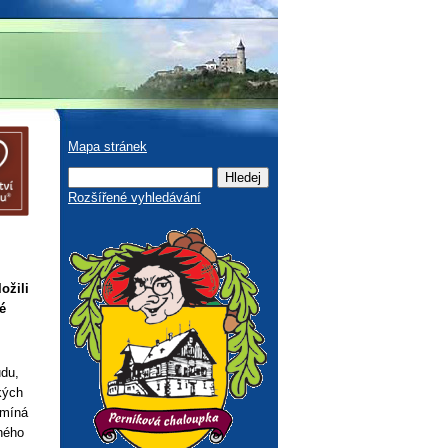
Mapa stránek
Rozšířené vyhledávání
ožili
é
udu,
kých
omíná
eného