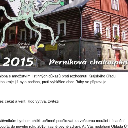
loba s množstvím listinných důkazů proti rozhodnutí Krajského úřadu
ho kraje již byla podána, proti vyhlášce obce Ráby se připravuje.
ž čekat a věřit: Kdo vytrvá, zvítězí!
ěvníkům bychom chtěli upřímně poděkovat za veškerou morální i finanční
popřát do nového roku 2015 hlavně pevné zdraví. Ať Vás nedohoní Obluda Úř