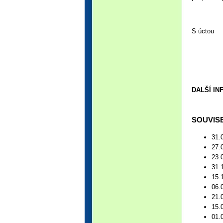
S úctou
DALŠÍ I
SOUVISE
31.
27.
23.
31.
15.
06.
21.
15.
01.