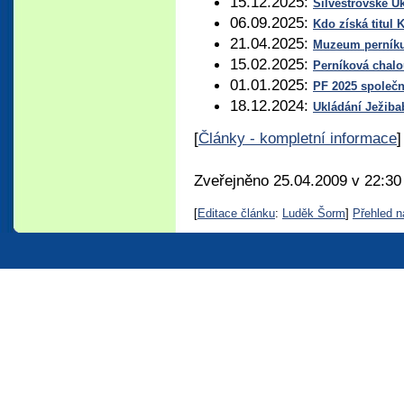
15.12.2025:
Silvestrovské U
06.09.2025:
Kdo získá titu
21.04.2025:
Muzeum perníku 
15.02.2025:
Perníková chalo
01.01.2025:
PF 2025 společ
18.12.2024:
Ukládání Ježib
[
Články - kompletní informace
]
Zveřejněno 25.04.2009 v 22:30
[
Editace článku
:
Luděk Šorm
]
Přehled n