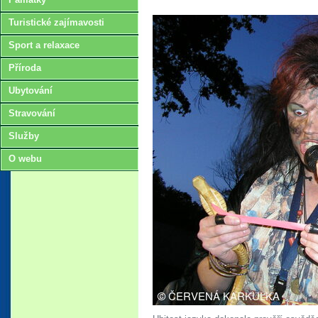
Turistické zajímavosti
Sport a relaxace
Příroda
Ubytování
Stravování
Služby
O webu