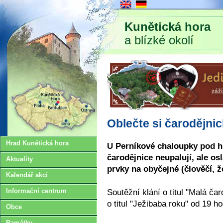
Kunětická hora
a blízké okolí
Oblečte si čarodějni
Hrad Kunětická hora
U Perníkové chaloupky pod h
čarodějnice neupalují, ale osl
Aktuality
prvky na obyčejné (člověčí, ž
Kalendář akcí
Soutěžní klání o titul "Malá ča
Informační centrum
o titul "Ježibaba roku" od 19 ho
Obce
Památky