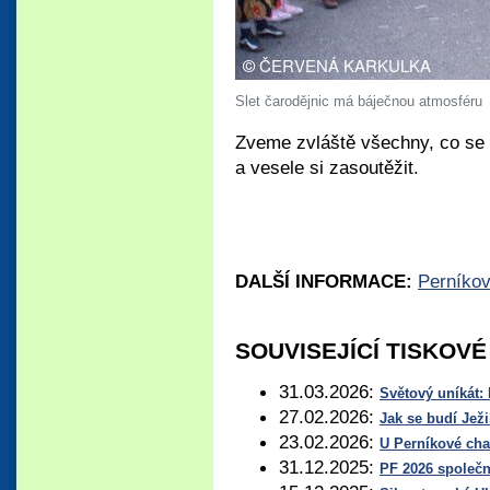
Slet čarodějnic má báječnou atmosféru
Zveme zvláště všechny, co se 
a vesele si zasoutěžit.
DALŠÍ INFORMACE:
Perníko
SOUVISEJÍCÍ TISKOV
31.03.2026:
Světový uníkát: 
27.02.2026:
Jak se budí Jež
23.02.2026:
U Perníkové cha
31.12.2025:
PF 2026 společ