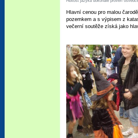
Hbitost jazyka dokonale prověří osvědč
Hlavní cenou pro malou čaroděj
pozemkem a s výpisem z katast
večerní soutěže získá jako hla