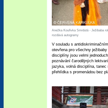
Anežka Kouřivka Smrdutá - Ježibaba ro
rozdává autogramy
V souladu s antidiskriminační
otevřena pro všechny ježibaby 
disciplíny jsou velmi jednoduch
poznávání čarodějných lektvarů,
jazyka, volná disciplína, tanec
přehlídka s promenádou bez p