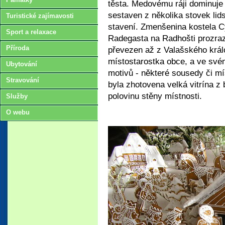
těsta. Medovému ráji dominuje 
sestaven z několika stovek lids
Turistické zajímavosti
stavení. Zmenšenina kostela C
Sport a relaxace
Radegasta na Radhošti prozraz
Příroda
převezen až z Valašského králo
místostarostka obce, a ve své
Ubytování
motivů - některé sousedy či mís
Stravování
byla zhotovena velká vitrína z
polovinu stěny místnosti.
Služby
O webu