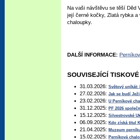
Na vaši návštěvu se těší Děd 
její černé kočky, Zlatá rybka a
chaloupky.
DALŠÍ INFORMACE:
Perníko
SOUVISEJÍCÍ TISKOV
31.03.2026:
Světový uníkát: 
27.02.2026:
Jak se budí Jež
23.02.2026:
U Perníkové cha
31.12.2025:
PF 2026 společ
15.12.2025:
Silvestrovské U
06.09.2025:
Kdo získá titu
21.04.2025:
Muzeum perníku 
15.02.2025:
Perníková chalo