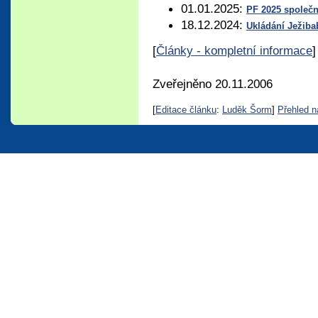
01.01.2025:
PF 2025 společ
18.12.2024:
Ukládání Ježib
[
Články - kompletní informace
]
Zveřejněno 20.11.2006
[
Editace článku
:
Luděk Šorm
]
Přehled n