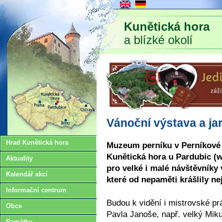
Kunětická hora
a blízké okolí
Vánoční výstava a ja
Hrad Kunětická hora
Muzeum perníku v Perníkové
Kunětická hora u Pardubic (
Aktuality
pro velké i malé návštěvníky
Kalendář akcí
které od nepaměti krášlily ne
Informační centrum
Budou k vidění i mistrovské pr
Obce
Pavla Janoše, např. velký Mik
Památky