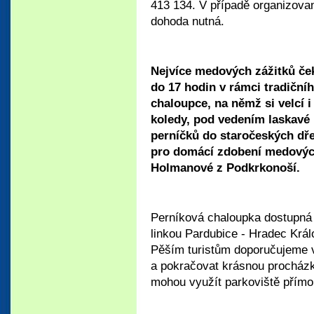
413 134. V případě organizovan
dohoda nutná.
Nejvíce medových zážitků če
do 17 hodin v rámci tradiční
chaloupce, na němž si velcí 
koledy, pod vedením laskavé 
perníčků do staročeských dře
pro domácí zdobení medových
Holmanové z Podkrkonoší.
Perníková chaloupka dostupná
linkou Pardubice - Hradec Krá
Pěším turistům doporučujeme v
a pokračovat krásnou procházk
mohou využít parkoviště přímo