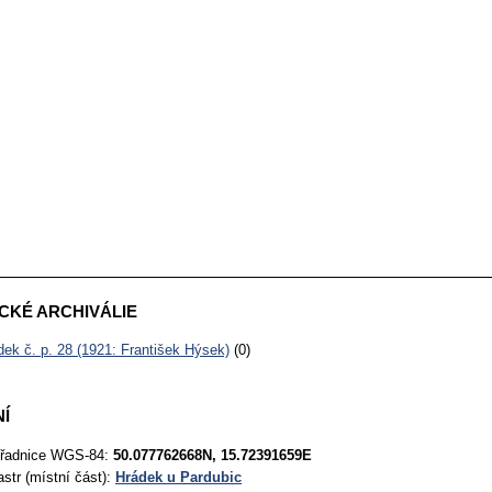
CKÉ ARCHIVÁLIE
dek č. p. 28 (1921: František Hýsek)
(0)
Í
řadnice WGS-84:
50.077762668N, 15.72391659E
astr (místní část):
Hrádek u Pardubic