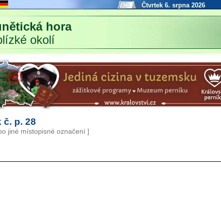
Čtvrtek 6. srpna 2026
nětická hora
blízké okolí
 č. p. 28
bo jiné místopisné označení ]