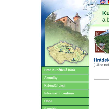
Ku
a 
Hrádek
[ Ulice ne
Hrad Kunětická hora
Aktuality
Kalendář akcí
Informační centrum
Obce
Památky