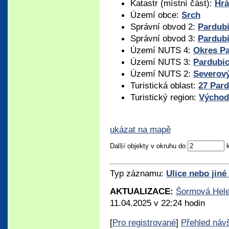
Katastr (místní část):
Hrá
Území obce:
Srch
Správní obvod 2:
Pardub
Správní obvod 3:
Pardub
Území NUTS 4:
Okres P
Území NUTS 3:
Pardubic
Území NUTS 2:
Severov
Turistická oblast:
27 Par
Turistický region:
Východ
ukázat na mapě
Další objekty v okruhu do
Typ záznamu:
Ulice nebo jiné
AKTUALIZACE:
Šormová Hel
11.04.2025 v 22:24 hodin
[
Pro registrované
]
Přehled náv