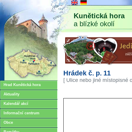
Kunětická hora
a blízké okolí
Hrádek č. p. 11
[ Ulice nebo jiné místopisné 
Hrad Kunětická hora
Aktuality
Kalendář akcí
Informační centrum
Obce
Památky