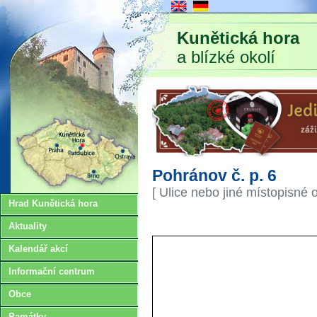
Kunětická hora
a blízké okolí
Pohránov č. p. 6
[ Ulice nebo jiné místopisné 
Hrad Kunětická hora
Aktuality
Kalendář akcí
Informační centrum
Obce
Památky