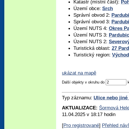
Katastr (místní část):
Po
Území obce:
Srch
Správní obvod 2:
Pardub
Správní obvod 3:
Pardub
Území NUTS 4:
Okres P
Území NUTS 3:
Pardubic
Území NUTS 2:
Severov
Turistická oblast:
27 Par
Turistický region:
Východ
ukázat na mapě
Další objekty v okruhu do
Typ záznamu:
Ulice nebo jiné
AKTUALIZACE:
Šormová Hel
11.04.2025 v 18:17 hodin
[
Pro registrované
]
Přehled náv