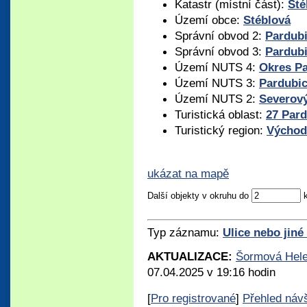
Katastr (místní část):
Sté
Území obce:
Stéblová
Správní obvod 2:
Pardub
Správní obvod 3:
Pardub
Území NUTS 4:
Okres P
Území NUTS 3:
Pardubic
Území NUTS 2:
Severov
Turistická oblast:
27 Par
Turistický region:
Východ
ukázat na mapě
Další objekty v okruhu do
Typ záznamu:
Ulice nebo jiné
AKTUALIZACE:
Šormová Hel
07.04.2025 v 19:16 hodin
[
Pro registrované
]
Přehled náv