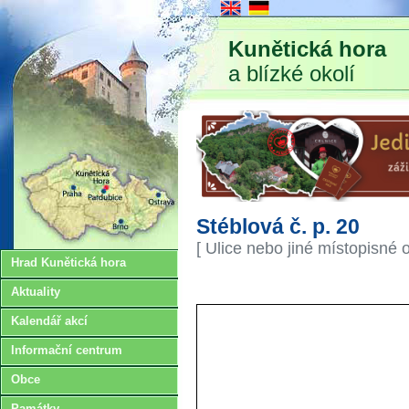
Kunětická hora
a blízké okolí
Stéblová č. p. 20
[ Ulice nebo jiné místopisné 
Hrad Kunětická hora
Aktuality
Kalendář akcí
Informační centrum
Obce
Památky