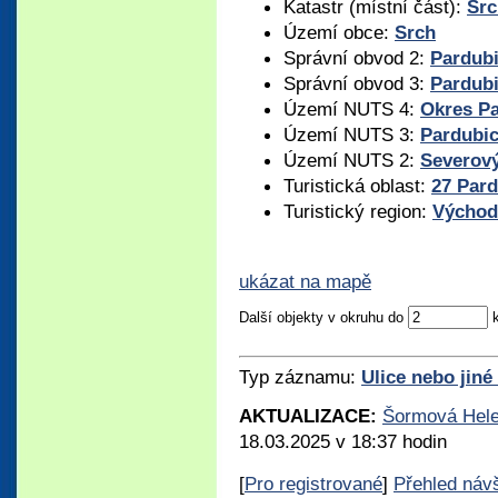
Katastr (místní část):
Src
Území obce:
Srch
Správní obvod 2:
Pardub
Správní obvod 3:
Pardub
Území NUTS 4:
Okres P
Území NUTS 3:
Pardubic
Území NUTS 2:
Severov
Turistická oblast:
27 Par
Turistický region:
Východ
ukázat na mapě
Další objekty v okruhu do
Typ záznamu:
Ulice nebo jiné
AKTUALIZACE:
Šormová Hel
18.03.2025 v 18:37 hodin
[
Pro registrované
]
Přehled náv