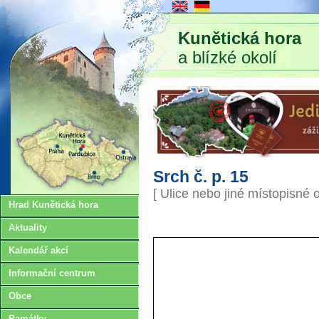
Kunětická hora
a blízké okolí
Srch č. p. 15
[ Ulice nebo jiné místopisné 
Hrad Kunětická hora
Aktuality
Kalendář akcí
Informační centrum
Obce
Památky