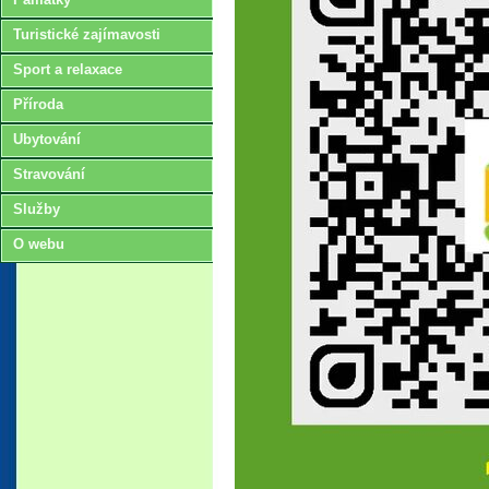
Turistické zajímavosti
Sport a relaxace
Příroda
Ubytování
Stravování
Služby
O webu