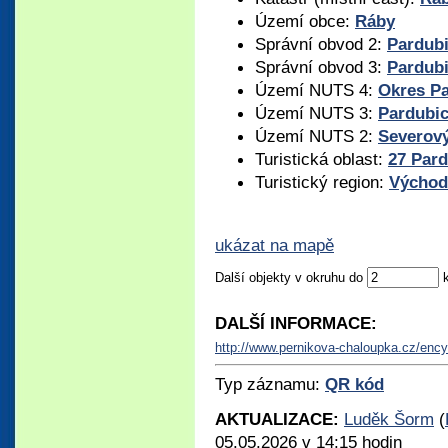
Území obce:
Ráby
Správní obvod 2:
Pardub
Správní obvod 3:
Pardub
Území NUTS 4:
Okres P
Území NUTS 3:
Pardubic
Území NUTS 2:
Severov
Turistická oblast:
27 Par
Turistický region:
Východ
ukázat na mapě
Další objekty v okruhu do
DALŠÍ INFORMACE:
http://www.pernikova-chaloupka.cz/enc
Typ záznamu:
QR kód
AKTUALIZACE:
Luděk Šorm
(
05.05.2026 v 14:15 hodin