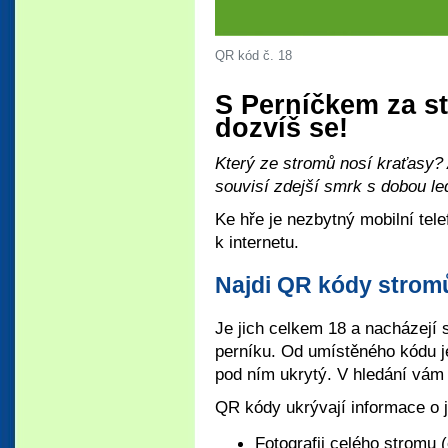
QR kód č. 18
S Perníčkem za st
dozvíš se!
Který ze stromů nosí kraťasy? 
souvisí zdejší smrk s dobou l
Ke hře je nezbytný mobilní tel
k internetu.
Najdi QR kódy strom
Je jich celkem 18 a nacházejí 
perníku. Od umístěného kódu je
pod ním ukrytý. V hledání vá
QR kódy ukrývají informace o 
Fotografii celého stromu (