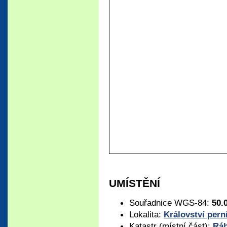
UMÍSTĚNÍ
Souřadnice WGS-84:
50.
Lokalita:
Království pern
Katastr (místní část):
Rá