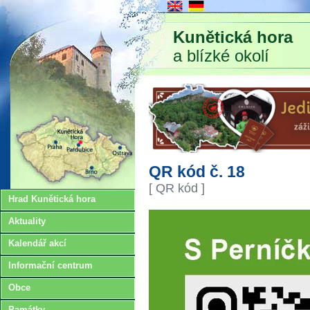
Kunětická hora
a blízké okolí
QR kód č. 18
[ QR kód ]
Hrad Kunětická hora
Aktuality
Kalendář akcí
Informační centrum
Obce
Památky