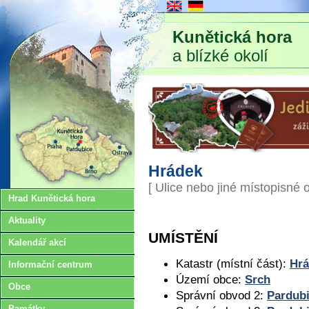
Kunětická hora
a blízké okolí
Hrádek
[ Ulice nebo jiné místopisné 
Hrad Kunětická hora
Aktuality
UMÍSTĚNÍ
Kalendář akcí
Katastr (místní část):
Hrá
Informační centrum
Území obce:
Srch
Obce
Správní obvod 2:
Pardub
Památky