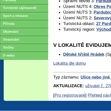
Správní obvod 3:
Pardub
Území NUTS 4:
Okres P
Turistické zajímavosti
Území NUTS 3:
Pardubic
Sport a relaxace
Území NUTS 2:
Severov
Turistická oblast:
27 Par
Příroda
Turistický region:
Východ
Ubytování
Stravování
V LOKALITĚ EVIDUJE
Služby
Dětské hřiště Hrádek
(Sp
O webu
Lokalita dle domu
Typ záznamu:
Ulice nebo jiné
AKTUALIZACE:
uživatel č. 27
[
Pro registrované
]
Přehled náv