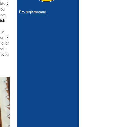
který
vou
Pro registrované
otom
ních
 je
erník
ci při
todu
rovou