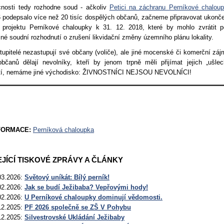
nosti tedy rozhodne soud - ačkoliv
Petici na záchranu Perníkové chalou
 podepsalo více než 20 tisíc dospělých občanů, začneme připravovat ukonče
í projektu Perníkové chaloupky k 31. 12. 2018, které by mohlo zvrátit 
é soudní rozhodnutí o zrušení likvidační změny územního plánu lokality.
upitelé nezastupují své občany (voliče), ale jiné mocenské či komerční záj
čanů dělají nevolníky, kteří by jenom trpně měli přijímat jejich „ušlech
tí, nemáme jiné východisko: ŽIVNOSTNÍCI NEJSOU NEVOLNÍCI!
NFORMACE:
Perníková chaloupka
JÍCÍ TISKOVÉ ZPRÁVY A ČLÁNKY
03.2026:
Světový uníkát: Bílý perník!
02.2026:
Jak se budí Ježibaba? Vepřovými hody!
02.2026:
U Perníkové chaloupky dominují vědomosti.
12.2025:
PF 2026 společně se ZŠ V Pohybu
12.2025:
Silvestrovské Ukládání Ježibaby