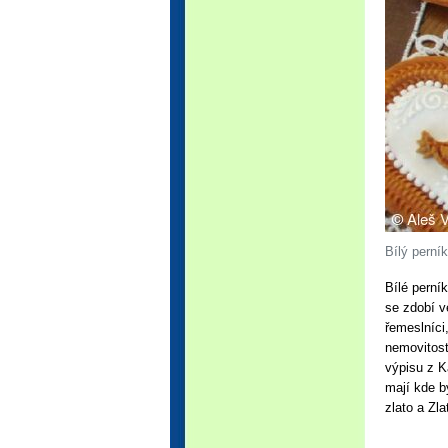
Bílý perník
Bílé perní
se zdobí v
řemeslníci
nemovitost
výpisu z K
mají kde b
zlato a Zl