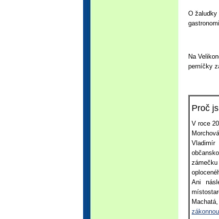
O žaludky 
gastronomi
Na Velikon
perníčky z
Proč j
V roce 20
Morchová
Vladimír
občansko
zámečku 
oplocené
Ani násl
místostar
Machatá,
zákonnou