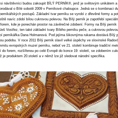
si návštěvníci budou zakoupit BÍLÝ PERNÍK®, jenž je světovým unikátem a 
prodával o Bílé sobotě 2009 v Perníkové chaloupce. Jedná se o kombinaci d
 perníkářských postupů. Základní tvar perníku se vyrobí z dřevěné formy a p
ještě navíc zdobí bílou cukrovou polevou. Na Bílý perník je zapotřebí speciál
forem, kde je ponechán prostor na závěrečné zdobení. Formy na Bílý perník
leš Vostřez, ten také základní tvary Bílého perníku peče, a cukrovou polevou
í perníkářka Dana Holmanová. Pod jejíma šikovnýma rukama dostává Bílý p
nou podobu. V roce 2011 Bílý perník slavil velké úspěchy ve slovinské Radovlji
mitu evropských muzeí perníku, neboť ve 21. století kombinuje tradiční me
í do forem, rozšířenou po celé Evropě do konce 19. století, se zdobením cuk
ž je produktem 20.století a v němž lze již sledovat národní specifika.