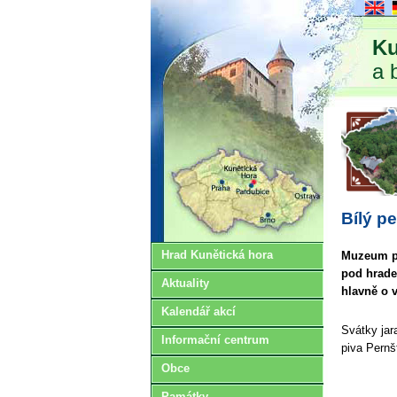
Ku
a 
Bílý p
Hrad Kunětická hora
Muzeum pe
pod hrade
Aktuality
hlavně o 
Kalendář akcí
Svátky jar
Informační centrum
piva Pernš
Obce
Památky