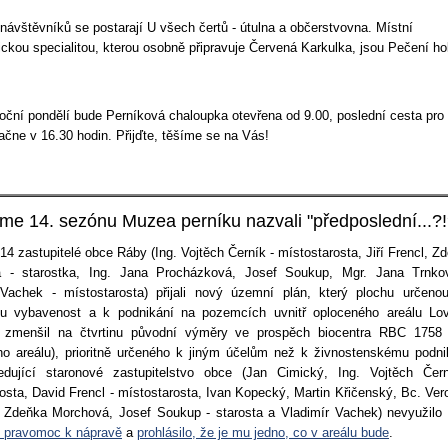
návštěvníků se postarají U všech čertů - útulna a občerstvovna. Místní
ckou specialitou, kterou osobně připravuje Červená Karkulka, jsou Pečení hol
oční pondělí bude Perníková chaloupka otevřena od 9.00, poslední cesta pro
ačne v 16.30 hodin. Přijďte, těšíme se na Vás!
sme 14. sezónu Muzea perníku nazvali "předposlední...?!
14 zastupitelé obce Ráby (Ing. Vojtěch Černík - místostarosta, Jiří Frencl, Z
 - starostka, Ing. Jana Procházková, Josef Soukup, Mgr. Jana Trnko
 Vachek - místostarosta) přijali nový územní plán, který plochu určeno
u vybavenost a k podnikání na pozemcích uvnitř oploceného areálu Lo
zmenšil na čtvrtinu původní výměry ve prospěch biocentra RBC 1758 
ho areálu), prioritně určeného k jiným účelům než k živnostenskému podni
edující staronové zastupitelstvo obce (Jan Cimický, Ing. Vojtěch Čer
osta, David Frencl - místostarosta, Ivan Kopecký, Martin Křičenský, Bc. Ver
 Zdeňka Morchová, Josef Soukup - starosta a Vladimír Vachek) nevyužilo 
 pravomoc k nápravě
a
prohlásilo, že je mu jedno, co v areálu bude
.