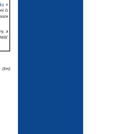
pky
v
ní či
pouze
my, a
tilá“
(šm)