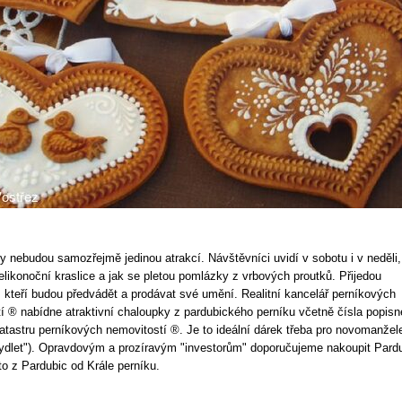
ky nebudou samozřejmě jedinou atrakcí. Návštěvníci uvidí v sobotu i v neděli,
elikonoční kraslice a jak se pletou pomlázky z vrbových proutků. Přijedou
, kteří budou předvádět a prodávat své umění. Realitní kancelář perníkových
í ® nabídne atraktivní chaloupky z pardubického perníku včetně čísla popisn
atastru perníkových nemovitostí ®. Je to ideální dárek třeba pro novomanžele
ydlet"). Opravdovým a prozíravým "investorům" doporučujeme nakoupit Pard
ato z Pardubic od Krále perníku.