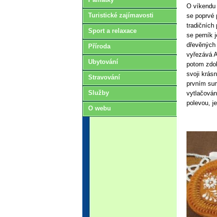
O víkendu 
Turistické zajímavosti
se poprvé 
tradičních
Sport a relaxace
se perník 
dřevěných 
Příroda
vyřezává A
Ubytování
potom zdob
svoji krás
Stravování
prvním sum
Služby
vytlačován
polevou, je
O webu