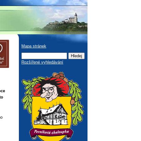
Mapa stránek
Rozšířené vyhledávání
pce
to
ho