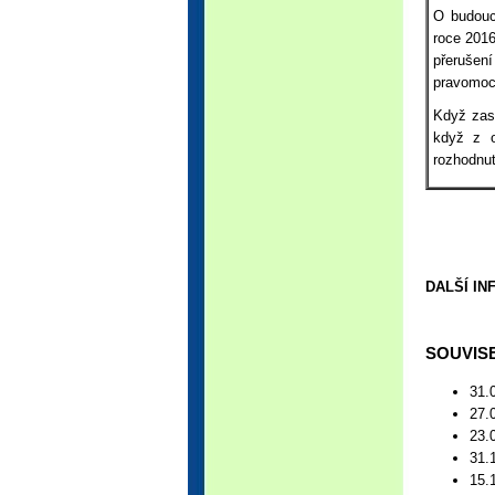
O budouc
roce 2016
přerušen
pravomocn
Když zast
když z ob
rozhodnu
DALŠÍ I
SOUVISE
31.
27.
23.
31.
15.