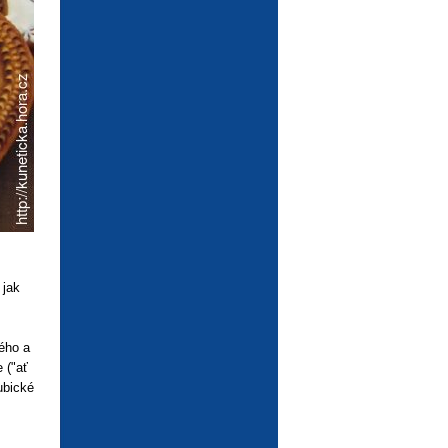
 jak
ého a
 ("ať
ubické