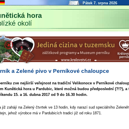
Pátek 7. srpna 2026
nětická hora
blízké okolí
erník a Zelené pivo v Perníkové chaloupce
rníku zve nejširší veřejnost na tradiční Velikonoce v Perníkové chalou
m Kunětická hora u Pardubic, které možná budou předposlední (?!?), a 
víkendu 15. a 16. dubna 2017 od 9 do 16.30 hodin.
a již zahájí na Zelený čtvrtek ve 13 hodin, kdy narazí sud speciálního Zelené
tejn, jehož výrobce má v Pardubicích tradici již od roku 1871.