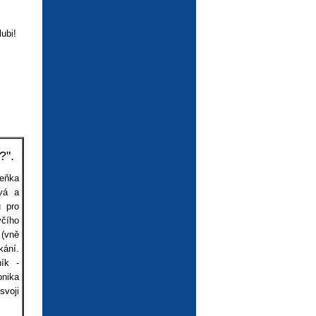
ubi!
?".
deňka
vá a
u pro
včího
(vně
kání.
ník -
onika
svoji