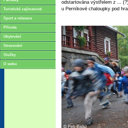
odstartována výstřelem z ... (?
u Perníkové chaloupky pod hra
Turistické zajímavosti
Sport a relaxace
Příroda
Ubytování
Stravování
Služby
O webu