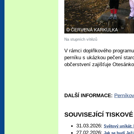
Na stupních vítězů
V rámci doplňkového programu
perníku s ukázkou pečení star
občerstvení zajišťuje Otesánko
DALŠÍ INFORMACE:
Perníko
SOUVISEJÍCÍ TISKOV
31.03.2026:
Světový uníkát: 
27.02.2026:
Jak se budí Jež