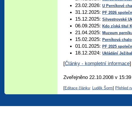
23.02.2026:
U Perníkové cha
31.12.2025:
PF 2026 společ
15.12.2025:
Silvestrovské U
06.09.2025:
Kdo získá titu
21.04.2025:
Muzeum perníku 
15.02.2025:
Perníková chalo
01.01.2025:
PF 2025 společ
18.12.2024:
Ukládání Ježib
[
Články - kompletní informace
]
Zveřejněno 22.10.2008 v 15:39
[
Editace článku
:
Luděk Šorm
]
Přehled n