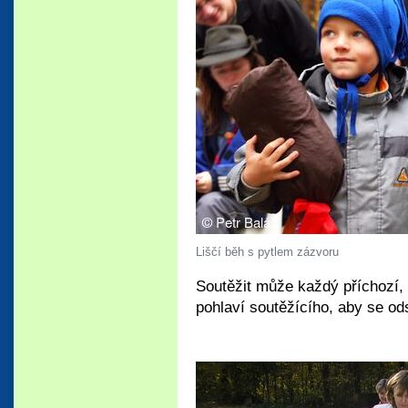
Liščí běh s pytlem zázvoru
Soutěžit může každý příchozí,
pohlaví soutěžícího, aby se od