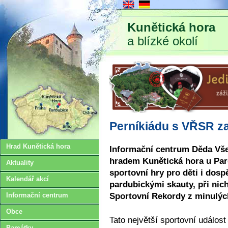
Kunětická hora
a blízké okolí
Perníkiádu s VŘSR zah
Hrad Kunětická hora
Informační centrum Děda Vš
hradem Kunětická hora u Pard
Aktuality
sportovní hry pro děti i dosp
Kalendář akcí
pardubickými skauty, při nic
Sportovní Rekordy z minulých
Informační centrum
Obce
Tato největší sportovní událos
Památky