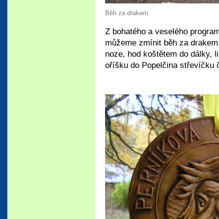
Běh za drakem
Z bohatého a veselého programu
můžeme zmínit běh za drakem, 
noze, hod koštětem do dálky, l
oříšku do Popelčina střevíčku 