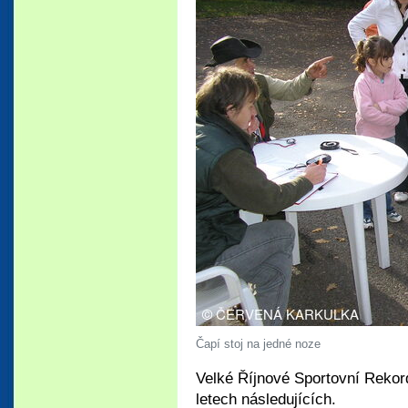
Čapí stoj na jedné noze
Velké Říjnové Sportovní Rekor
letech následujících.