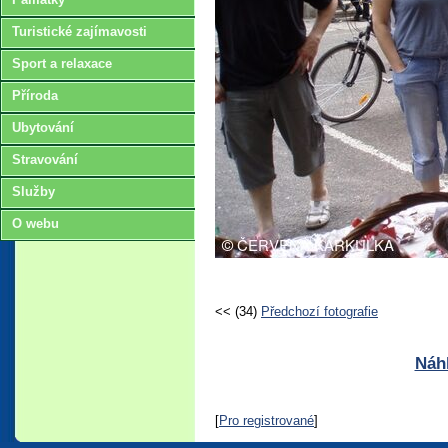
Turistické zajímavosti
Sport a relaxace
Příroda
Ubytování
Stravování
Služby
O webu
<< (34)
Předchozí fotografie
Náhl
[
Pro registrované
]