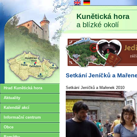
Kunětická hora
a blízké okolí
Setkání Jeníčků a Mařen
Setkání Jeníčků a Mařenek 2010
Hrad Kunětická hora
Aktuality
Kalendář akcí
Informační centrum
Obce
Památky