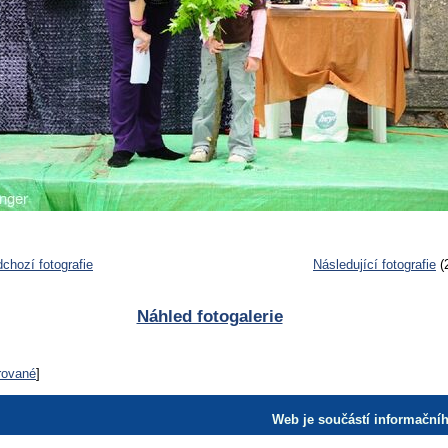
chozí fotografie
Následující fotografie
(
Náhled fotogalerie
trované
]
Web je součástí informační