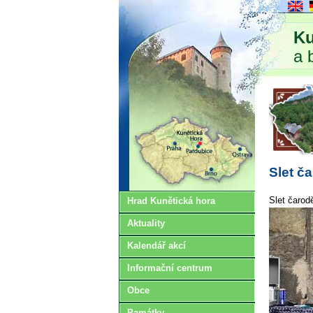
Ku
a 
Slet č
Slet čarod
Hrad Kunětická hora
Aktuality
Kalendář akcí
Informační centrum
Obce
Památky