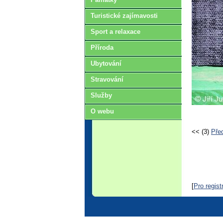
Turistické zajímavosti
Sport a relaxace
Příroda
Ubytování
Stravování
Služby
O webu
<< (3)
Před
[
Pro regis