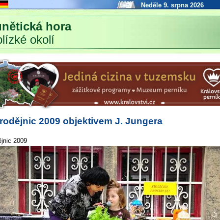
Neděle 9. srpna 2026
nětická hora
blízké okolí
arodějnic 2009 objektivem J. Jungera
ějnic 2009