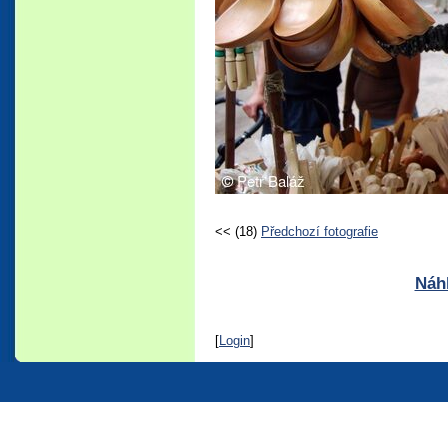
<< (18)
Předchozí fotografie
Náhl
[
Login
]