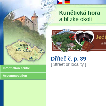
Kunětická hora
a blízké okolí
Dříteč č. p. 39
[ Street or locality ]
Information centre
Accommodation