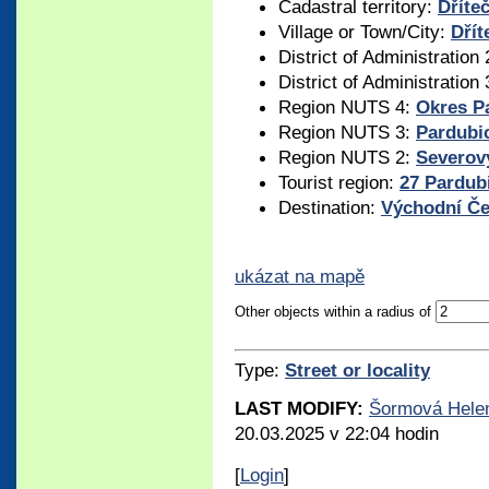
Cadastral territory:
Dříte
Village or Town/City:
Dřít
District of Administration
District of Administration
Region NUTS 4:
Okres P
Region NUTS 3:
Pardubic
Region NUTS 2:
Severov
Tourist region:
27 Pardub
Destination:
Východní Č
ukázat na mapě
Other objects within a radius of
Type:
Street or locality
LAST MODIFY:
Šormová Hele
20.03.2025 v 22:04 hodin
[
Login
]