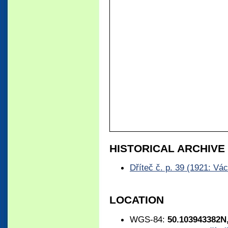
HISTORICAL ARCHIV
Dříteč č. p. 39 (1921: Vá
LOCATION
WGS-84:
50.103943382N