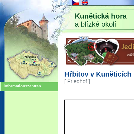
Kunětická hora
a blízké okolí
Hřbitov v Kuněticích
[ Friedhof ]
Informationszentren