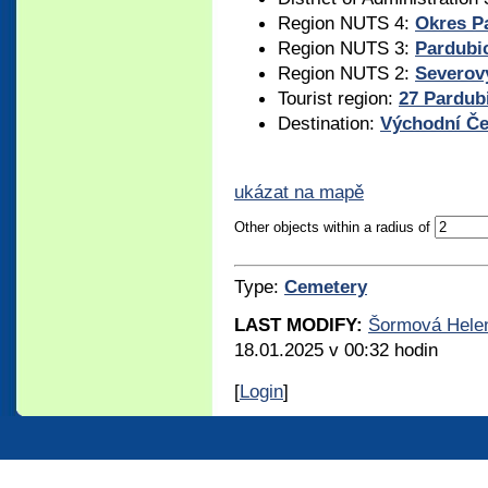
Region NUTS 4:
Okres P
Region NUTS 3:
Pardubic
Region NUTS 2:
Severov
Tourist region:
27 Pardub
Destination:
Východní Č
ukázat na mapě
Other objects within a radius of
Type:
Cemetery
LAST MODIFY:
Šormová Hele
18.01.2025 v 00:32 hodin
[
Login
]