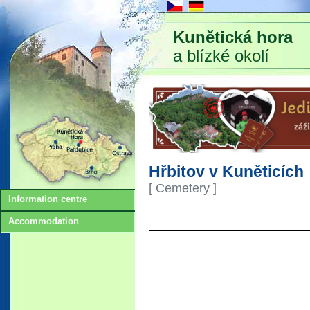
Kunětická hora
a blízké okolí
Hřbitov v Kuněticích
[ Cemetery ]
Information centre
Accommodation