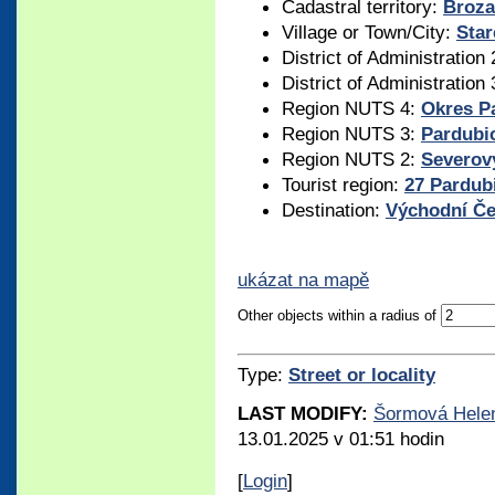
Cadastral territory:
Broza
Village or Town/City:
Star
District of Administration
District of Administration
Region NUTS 4:
Okres P
Region NUTS 3:
Pardubic
Region NUTS 2:
Severov
Tourist region:
27 Pardub
Destination:
Východní Č
ukázat na mapě
Other objects within a radius of
Type:
Street or locality
LAST MODIFY:
Šormová Hele
13.01.2025 v 01:51 hodin
[
Login
]