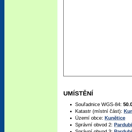
UMÍSTĚNÍ
Souřadnice WGS-84:
50.
Katastr (místní část):
Kun
Území obce:
Kunětice
Správní obvod 2:
Pardub
Správní obvod 3:
Pardub