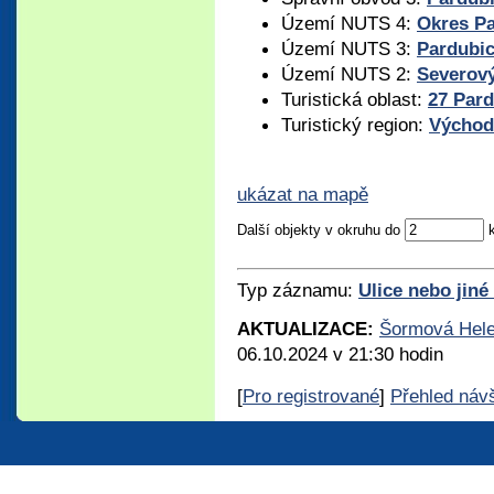
Území NUTS 4:
Okres P
Území NUTS 3:
Pardubic
Území NUTS 2:
Severov
Turistická oblast:
27 Par
Turistický region:
Východ
ukázat na mapě
Další objekty v okruhu do
Typ záznamu:
Ulice nebo jiné
AKTUALIZACE:
Šormová Hel
06.10.2024 v 21:30 hodin
[
Pro registrované
]
Přehled náv