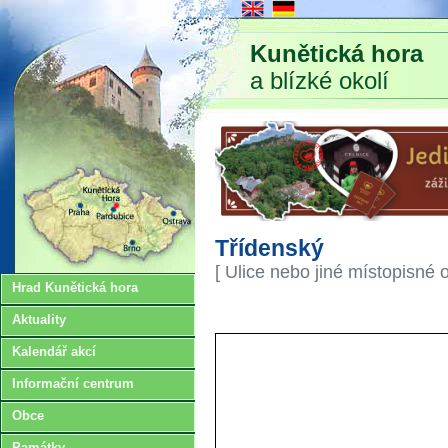
Kunětická hora
a blízké okolí
Třídenský
[ Ulice nebo jiné místopisné 
Hrad Kunětická hora
Aktuality
Kalendář akcí
Informační centrum
Obce
Památky