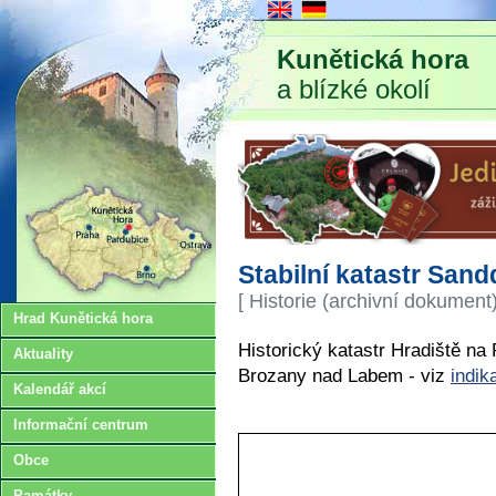
Kunětická hora
a blízké okolí
Stabilní katastr Sand
[ Historie (archivní dokument)
Hrad Kunětická hora
Historický katastr Hradiště na
Aktuality
Brozany nad Labem - viz
indik
Kalendář akcí
Informační centrum
Obce
Památky