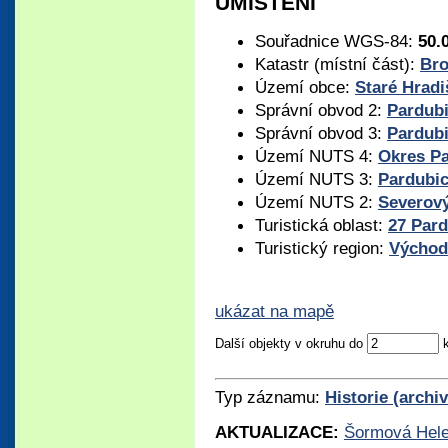
UMÍSTĚNÍ
Souřadnice WGS-84:
50.
Katastr (místní část):
Bro
Území obce:
Staré Hradi
Správní obvod 2:
Pardub
Správní obvod 3:
Pardub
Území NUTS 4:
Okres P
Území NUTS 3:
Pardubic
Území NUTS 2:
Severov
Turistická oblast:
27 Par
Turistický region:
Východ
ukázat na mapě
Další objekty v okruhu do
Typ záznamu:
Historie (archi
AKTUALIZACE:
Šormová Hel